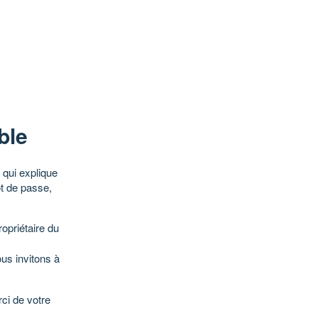
ble
qui explique
ot de passe,
opriétaire du
ous invitons à
ci de votre